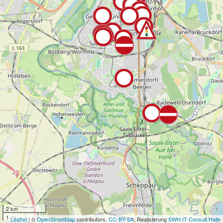
2 km
1 mi
Leaflet
| ©
OpenStreetMap
contributors,
CC-BY-SA
, Realisierung
SWH.IT-Consult Halle